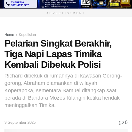
ADVERTISEMENT
Home
Kepolisian
Pelarian Singkat Berakhir,
Tiga Napi Lapas Timika
Kembali Dibekuk Polisi
Richard dibekuk di rumahnya di kawasan Gorong-
gorong, Abraham diamankan di wilayah
Koperapoka, sementara Samuel ditangkap saat
berada di Bandara Mozes Kilangin ketika hendak
meninggalkan Timika.
0
9 September 2025