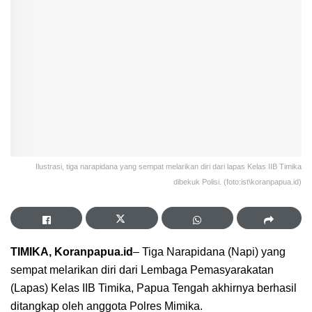
Ilustrasi, tiga narapidana yang sempat melarikan diri dari lapas Kelas IIB Timika
dibekuk Polisi. (foto:ist\koranpapua.id)
TIMIKA, Koranpapua.id
– Tiga Narapidana (Napi) yang
sempat melarikan diri dari Lembaga Pemasyarakatan
(Lapas) Kelas IIB Timika, Papua Tengah akhirnya berhasil
ditangkap oleh anggota Polres Mimika.