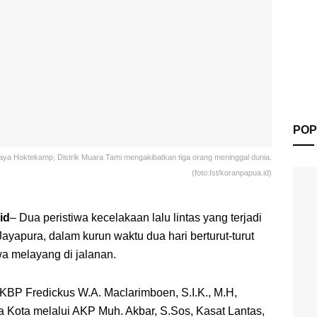
POP
Raya Hoktekamp, Distrik Muara Tami mengakibatkan tiga orang meninggal dunia.
(foto:Ist/koranpapua.id)
id
– Dua peristiwa kecelakaan lalu lintas yang terjadi
ayapura, dalam kurun waktu dua hari berturut-turut
 melayang di jalanan.
 AKBP Fredickus W.A. Maclarimboen, S.I.K., M.H,
 Kota melalui AKP Muh. Akbar, S.Sos, Kasat Lantas,