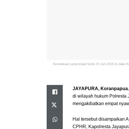
Kecelakaan yang terjadi Senin 23 Juni 2025 di Jalan 
JAYAPURA, Koranpapua.
di wilayah hukum Polresta J
mengakibatkan empat nyawa
‎‎Hal tersebut disampaikan
CPHR, Kapolresta Jayapura