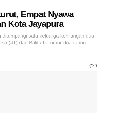
-turut, Empat Nyawa
an Kota Jayapura
ditumpangi satu keluarga kehilangan dua
a (41) dan Balita berumur dua tahun
0