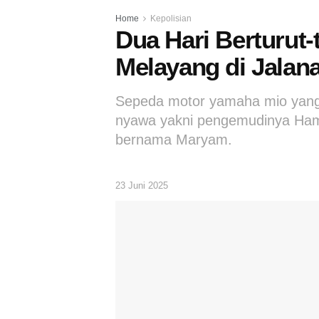
Home
Kepolisian
Dua Hari Berturut
Melayang di Jalan
Sepeda motor yamaha mio yang 
nyawa yakni pengemudinya Hams
bernama Maryam.
23 Juni 2025