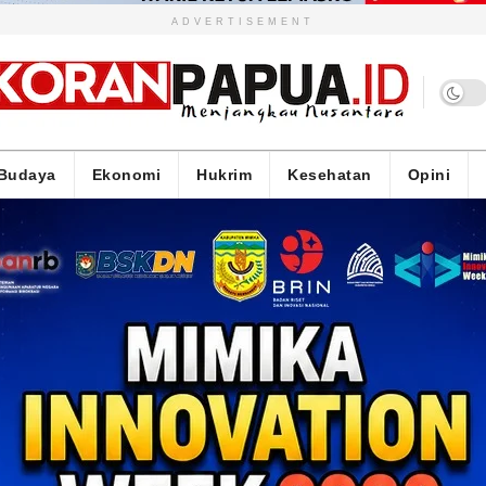
ADVERTISEMENT
Budaya
Ekonomi
Hukrim
Kesehatan
Opini