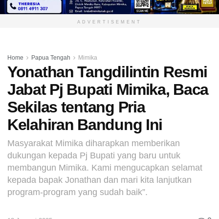
ADVERTISEMENT
Home
Papua Tengah
Mimika
Yonathan Tangdilintin Resmi
Jabat Pj Bupati Mimika, Baca
Sekilas tentang Pria
Kelahiran Bandung Ini
Masyarakat Mimika diharapkan memberikan
dukungan kepada Pj Bupati yang baru untuk
membangun Mimika. Kami mengucapkan selamat
kepada bapak Jonathan dan mari kita lanjutkan
program-program yang sudah baik”.