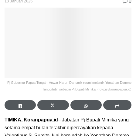
0
13 Januari 2025
Pj Gubernur Papua Tengah, Anwar Harun Damanik resmi melantik Yonathan Demme
Tangdilintin sebagai Pj Bupati Mimika. (foto:ist/koranpapua.id)
TIMIKA, Koranpapua.id
– Jabatan Pj Bupati Mimika yang
selama empat bulan terakhir dipercayakan kepada
Valentinus S. Sumito, kini berpindah ke Yonathan Demme