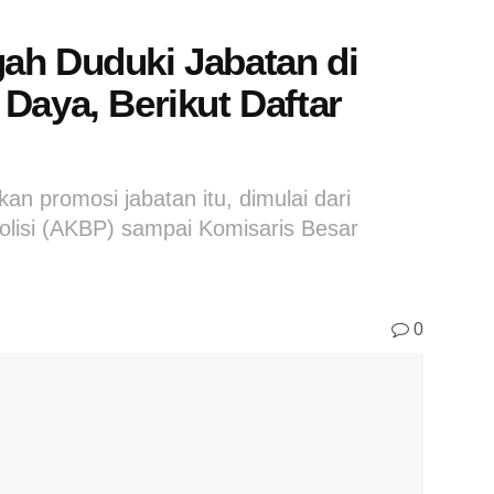
ah Duduki Jabatan di
Daya, Berikut Daftar
 promosi jabatan itu, dimulai dari
olisi (AKBP) sampai Komisaris Besar
0