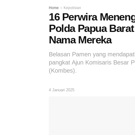
Home
Kepolisian
16 Perwira Meneng
Polda Papua Barat 
Nama Mereka
Belasan Pamen yang mendapatkan
pangkat Ajun Komisaris Besar P
(Kombes).
4 Januari 2025