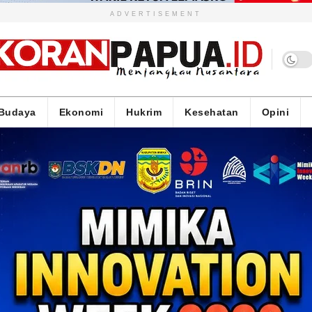
ADVERTISEMENT
Budaya
Ekonomi
Hukrim
Kesehatan
Opini