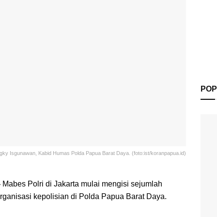
POP
y Isgunawan, Kabid Humas Polda Papua Barat Daya. (foto:ist/koranpapua.id)
-
Mabes Polri di Jakarta mulai mengisi sejumlah
rganisasi kepolisian di Polda Papua Barat Daya.