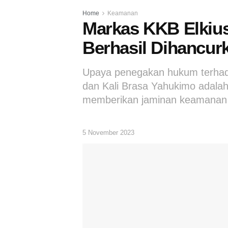
Home
Keamanan
Markas KKB Elkiu
Berhasil Dihancur
Upaya penegakan hukum terhada
dan Kali Brasa Yahukimo adala
memberikan jaminan keamanan
5 November 2023