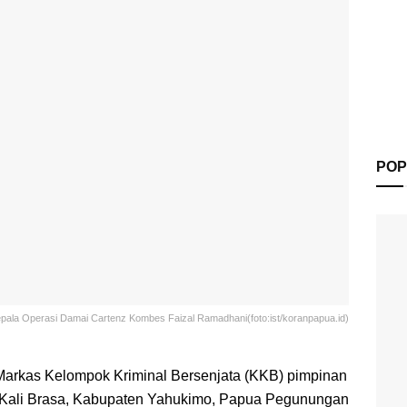
POP
pala Operasi Damai Cartenz Kombes Faizal Ramadhani(foto:ist/koranpapua.id)
Markas Kelompok Kriminal Bersenjata (KKB) pimpinan
an Kali Brasa, Kabupaten Yahukimo, Papua Pegunungan