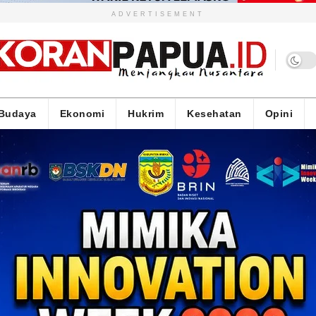
ADVERTISEMENT
Budaya
Ekonomi
Hukrim
Kesehatan
Opini