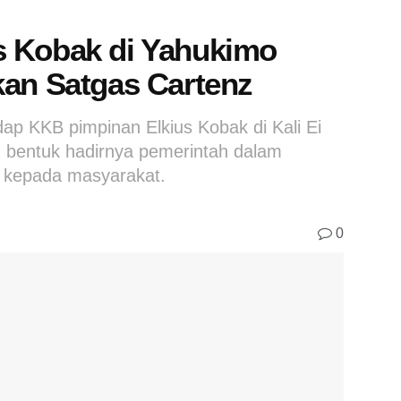
s Kobak di Yahukimo
kan Satgas Cartenz
p KKB pimpinan Elkius Kobak di Kali Ei
h bentuk hadirnya pemerintah dalam
 kepada masyarakat.
0