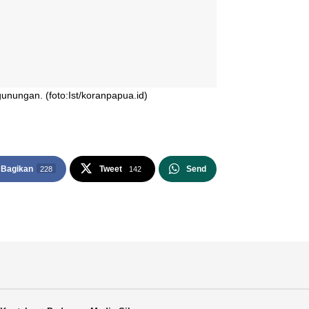
unungan. (foto:Ist/koranpapua.id)
Bagikan
Tweet
Send
228
142