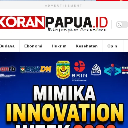
ADVERTISEMENT
Budaya
Ekonomi
Hukrim
Kesehatan
Opini