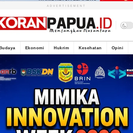
ADVERTISEMENT
Budaya
Ekonomi
Hukrim
Kesehatan
Opini