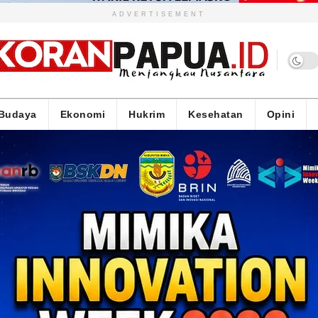
ADVERTISEMENT
Budaya
Ekonomi
Hukrim
Kesehatan
Opini