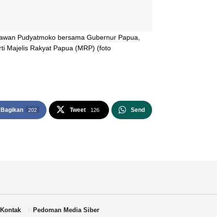
tyawan Pudyatmoko bersama Gubernur Papua,
rti Majelis Rakyat Papua (MRP) (foto
Bagikan
Tweet
Send
202
126
Kontak
Pedoman Media Siber