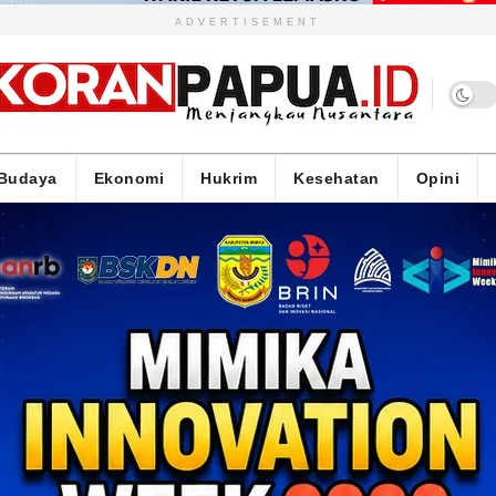
ADVERTISEMENT
Budaya
Ekonomi
Hukrim
Kesehatan
Opini