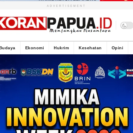
ADVERTISEMENT
Budaya
Ekonomi
Hukrim
Kesehatan
Opini