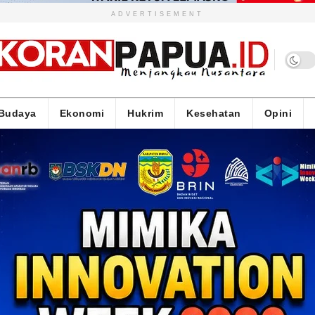
ADVERTISEMENT
Budaya
Ekonomi
Hukrim
Kesehatan
Opini