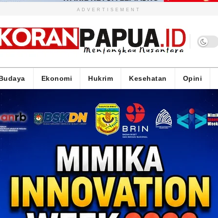
ADVERTISEMENT
Budaya
Ekonomi
Hukrim
Kesehatan
Opini