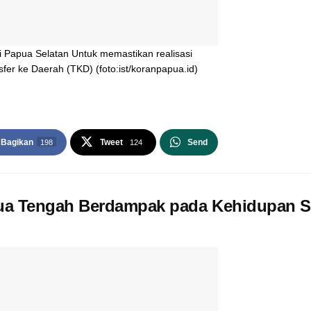
 Papua Selatan Untuk memastikan realisasi
er ke Daerah (TKD) (foto:ist/koranpapua.id)
Bagikan
Tweet
Send
198
124
pua Tengah Berdampak pada Kehidupan So