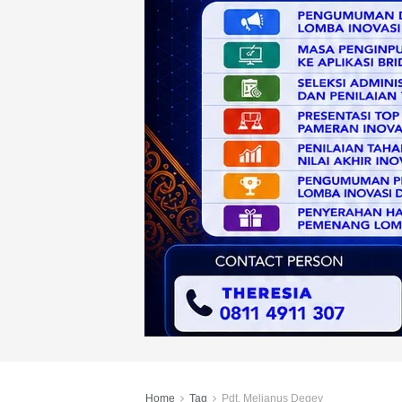
Home
Tag
Pdt. Melianus Degey