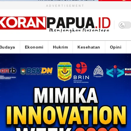
ADVERTISEMENT
Budaya
Ekonomi
Hukrim
Kesehatan
Opini