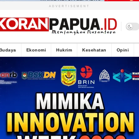
ADVERTISEMENT
Budaya
Ekonomi
Hukrim
Kesehatan
Opini