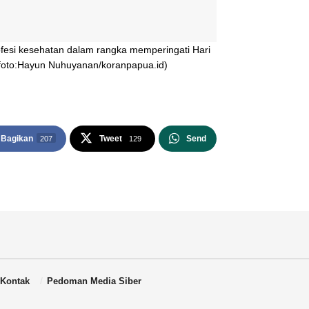
fesi kesehatan dalam rangka memperingati Hari
(foto:Hayun Nuhuyanan/koranpapua.id)
Bagikan
Tweet
Send
207
129
Kontak
Pedoman Media Siber