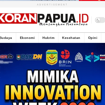
ADVERTISEMENT
Budaya
Ekonomi
Hukrim
Kesehatan
Opini