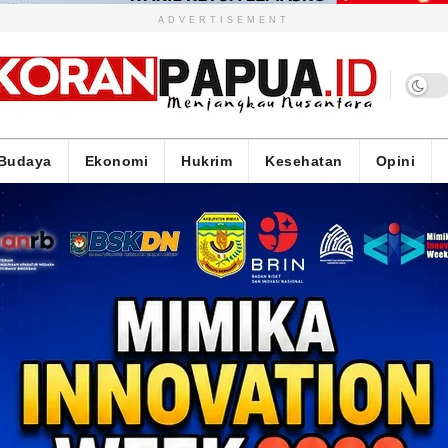
ADVERTISEMENT
Budaya
Ekonomi
Hukrim
Kesehatan
Opini