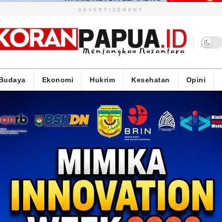
ADVERTISEMENT
Budaya
Ekonomi
Hukrim
Kesehatan
Opini