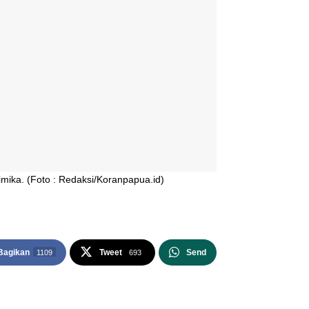
ika. (Foto : Redaksi/Koranpapua.id)
Bagikan
Tweet
Send
1109
693