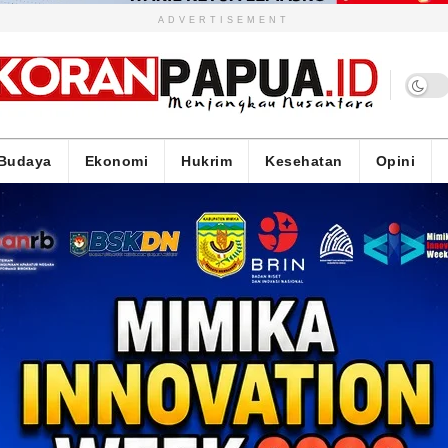
ADVERTISEMENT
Budaya
Ekonomi
Hukrim
Kesehatan
Opini