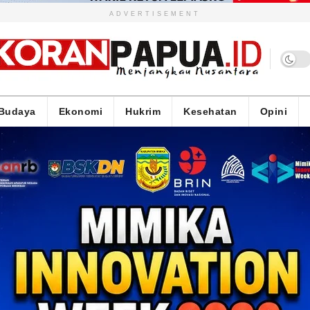
ADVERTISEMENT
Budaya
Ekonomi
Hukrim
Kesehatan
Opini