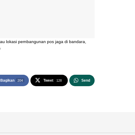
u lokasi pembangunan pos jaga di bandara,
)
Bagikan
Tweet
Send
204
128