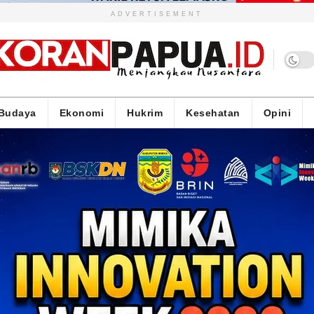
ADVERTISEMENT
Budaya
Ekonomi
Hukrim
Kesehatan
Opini