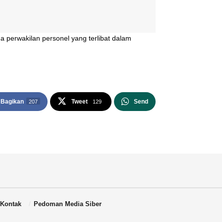
perwakilan personel yang terlibat dalam
Bagikan
Tweet
Send
207
129
Kontak
Pedoman Media Siber