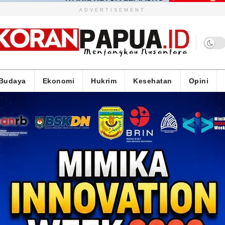
ADVERTISEMENT
Budaya
Ekonomi
Hukrim
Kesehatan
Opini