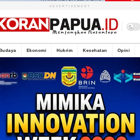
ADVERTISEMENT
Budaya
Ekonomi
Hukrim
Kesehatan
Opini