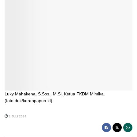
Luky Mahakena, S.Sos., M.Si, Ketua FKDM Mimika.
(foto:dok/koranpapua.id)
1 JULI 2024