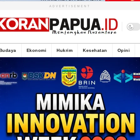
ADVERTISEMENT
Budaya
Ekonomi
Hukrim
Kesehatan
Opini