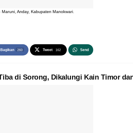
- Maruni, Anday, Kabupaten Manokwari.
Bagikan
Tweet
Send
260
162
Tiba di Sorong, Dikalungi Kain Timor d