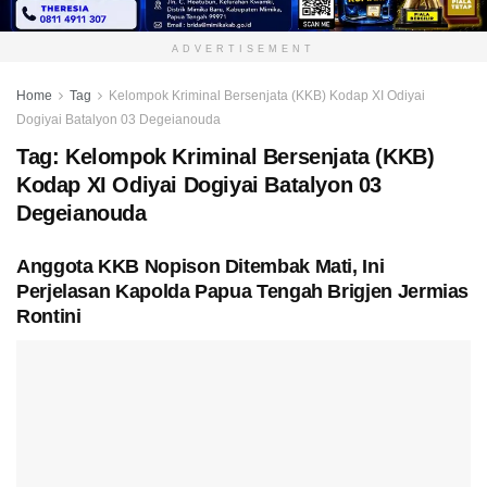
ADVERTISEMENT
Home
Tag
Kelompok Kriminal Bersenjata (KKB) Kodap XI Odiyai
Dogiyai Batalyon 03 Degeianouda
Tag:
Kelompok Kriminal Bersenjata (KKB)
Kodap XI Odiyai Dogiyai Batalyon 03
Degeianouda
Anggota KKB Nopison Ditembak Mati, Ini
Perjelasan Kapolda Papua Tengah Brigjen Jermias
Rontini