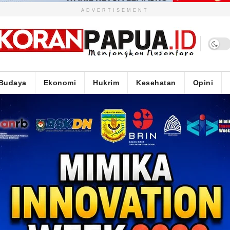
ADVERTISEMENT
Budaya
Ekonomi
Hukrim
Kesehatan
Opini