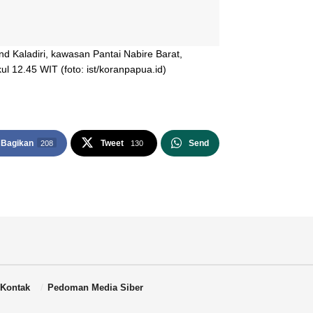
d Kaladiri, kawasan Pantai Nabire Barat,
l 12.45 WIT (foto: ist/koranpapua.id)
Bagikan
Tweet
Send
208
130
Kontak
Pedoman Media Siber