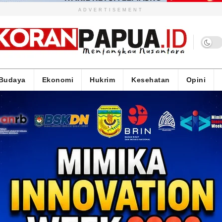
ADVERTISEMENT
Budaya
Ekonomi
Hukrim
Kesehatan
Opini