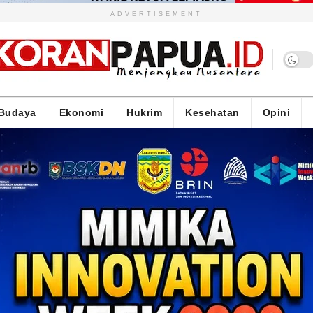
ADVERTISEMENT
Budaya
Ekonomi
Hukrim
Kesehatan
Opini