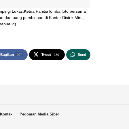
ampingi Lukas,Ketua Panitia lomba foto bersama
n dan uang pembinaan di Kantor Distrik Miru,
papua.id)
Bagikan
Tweet
Send
207
130
Kontak
Pedoman Media Siber