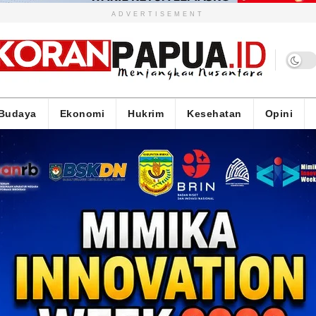
ADVERTISEMENT
Budaya
Ekonomi
Hukrim
Kesehatan
Opini