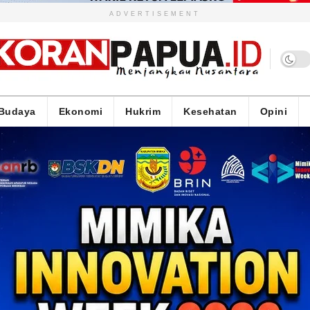
ADVERTISEMENT
Budaya
Ekonomi
Hukrim
Kesehatan
Opini