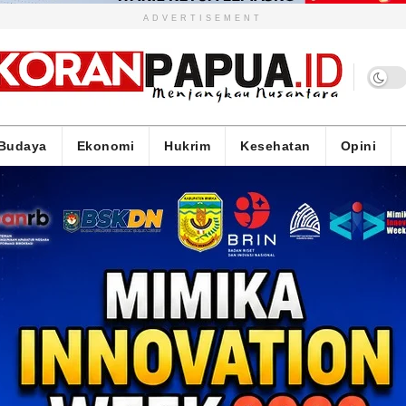
ADVERTISEMENT
Budaya
Ekonomi
Hukrim
Kesehatan
Opini