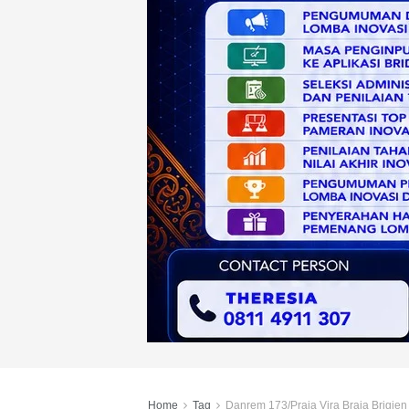
Home
Tag
Danrem 173/Praja Vira Braja Brigjen 