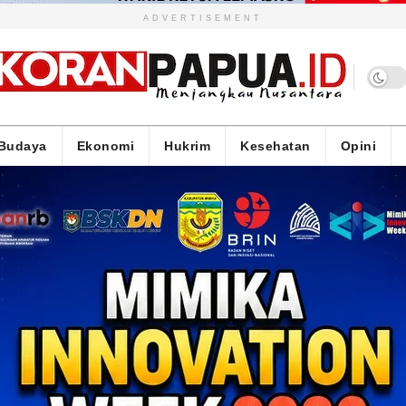
ADVERTISEMENT
Budaya
Ekonomi
Hukrim
Kesehatan
Opini