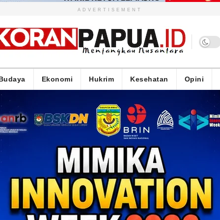
ADVERTISEMENT
Budaya
Ekonomi
Hukrim
Kesehatan
Opini