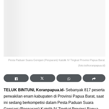
Pesta Paduan Suara Gerejani (Pesparani) Katolik IV Tingkat Provinsi Papua Barat.
(foto:ist/koranpapua.id)
TELUK BINTUNI, Koranpapua.id-
Sebanyak 817 peserta
perwakilan enam kabupaten di Provinsi Papua Barat, saat
ini sedang berkompetisi dalam Pesta Paduan Suara
Gerejani (Pesparani) Katolik IV Tingkat Provinsi Papua