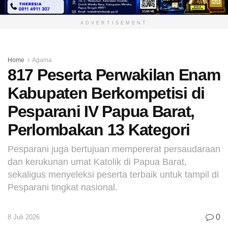
ADVERTISEMENT
Home
Agama
817 Peserta Perwakilan Enam
Kabupaten Berkompetisi di
Pesparani IV Papua Barat,
Perlombakan 13 Kategori
Pesparani juga bertujuan mempererat persaudaraan
dan kerukunan umat Katolik di Papua Barat,
sekaligus menyeleksi peserta terbaik untuk tampil di
Pesparani tingkat nasional.
0
8 Juli 2026