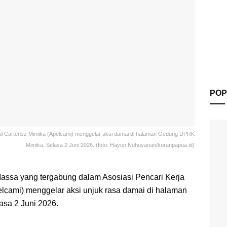
POP
al Cartensz Mimika (Apelcami) menggelar aksi damai di halaman Gedung DPRK
Mimika, Selasa 2 Juni 2026. (foto: Hayun Nuhuyanan/koranpapua.id)
assa yang tergabung dalam Asosiasi Pencari Kerja
lcami) menggelar aksi unjuk rasa damai di halaman
sa 2 Juni 2026.