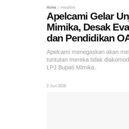
Home
Headline
Apelcami Gelar Un
Mimika, Desak Eva
dan Pendidikan O
Apelcami menegaskan akan melak
tuntutan mereka tidak diakomo
LPJ Bupati Mimika.
2 Juni 2026