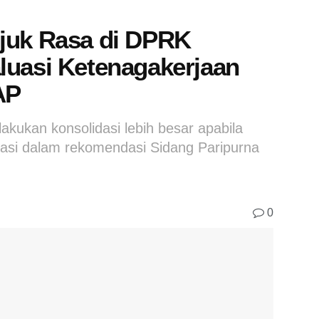
juk Rasa di DPRK
luasi Ketenagakerjaan
AP
ukan konsolidasi lebih besar apabila
dasi dalam rekomendasi Sidang Paripurna
0