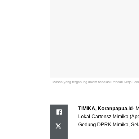
Massa yang tergabung dalam Asosiasi Pencari Kerja Lok
TIMIKA, Koranpapua.id-
M
Lokal Cartensz Mimika (Ape
Gedung DPRK Mimika, Sela