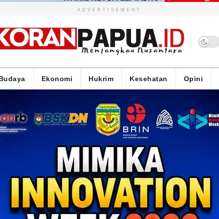
ADVERTISEMENT
Budaya
Ekonomi
Hukrim
Kesehatan
Opini