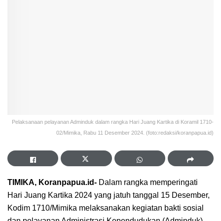
Pelaksanaan pelayanan Adminduk dalam rangka Hari Juang Kartika di Koramil 1710-
02/Mimika, Rabu 11 Desember 2024. (foto:redaksi/koranpapua.id)
TIMIKA, Koranpapua.id-
Dalam rangka memperingati
Hari Juang Kartika 2024 yang jatuh tanggal 15 Desember,
Kodim 1710/Mimika melaksanakan kegiatan bakti sosial
dan pelayanan Administrasi Kependudukan (Adminduk)