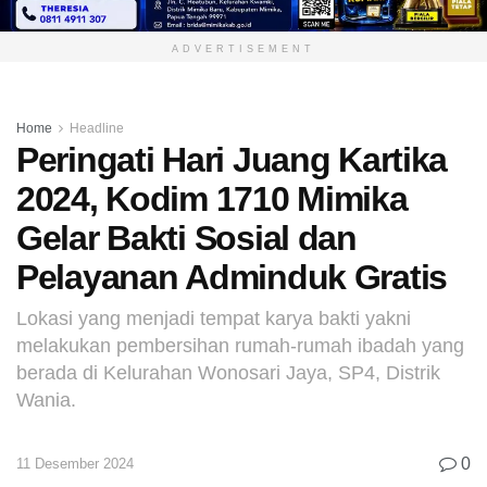
ADVERTISEMENT
Home
Headline
Peringati Hari Juang Kartika
2024, Kodim 1710 Mimika
Gelar Bakti Sosial dan
Pelayanan Adminduk Gratis
Lokasi yang menjadi tempat karya bakti yakni
melakukan pembersihan rumah-rumah ibadah yang
berada di Kelurahan Wonosari Jaya, SP4, Distrik
Wania.
0
11 Desember 2024