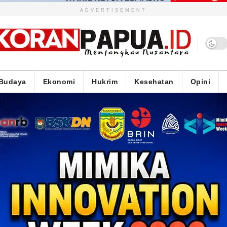
ADVERTISEMENT
Budaya
Ekonomi
Hukrim
Kesehatan
Opini