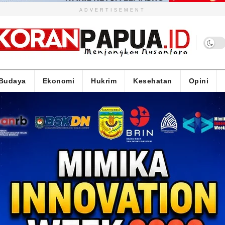
ADVERTISEMENT
Budaya
Ekonomi
Hukrim
Kesehatan
Opini